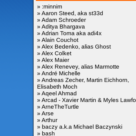
» :minnim
» Aaron Steed, aka st33d
» Adam Schroeder
» Aditya Bhargava
» Adrian Toma aka adi4x
» Alain Couchot
» Alex Bedenko, alias Ghost
» Alex Colket
» Alex Maier
» Alex Renevey, alias Marmotte
» André Michelle
» Andreas Zecher, Martin Eichhorn,
Elisabeth Moch
» Aqeel Ahmad
» Arcad - Xavier Martin & Myles Lawfo
» ArneTheTurtle
» Arse
» Arthur
» baczy a.k.a Michael Baczynski
» bash