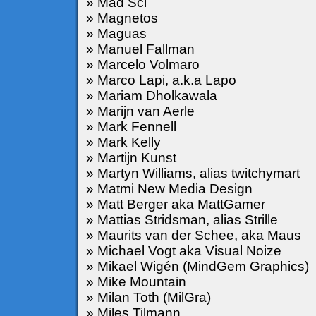
» Mad Sci
» Magnetos
» Maguas
» Manuel Fallman
» Marcelo Volmaro
» Marco Lapi, a.k.a Lapo
» Mariam Dholkawala
» Marijn van Aerle
» Mark Fennell
» Mark Kelly
» Martijn Kunst
» Martyn Williams, alias twitchymart
» Matmi New Media Design
» Matt Berger aka MattGamer
» Mattias Stridsman, alias Strille
» Maurits van der Schee, aka Maus
» Michael Vogt aka Visual Noize
» Mikael Wigén (MindGem Graphics)
» Mike Mountain
» Milan Toth (MilGra)
» Miles Tilmann