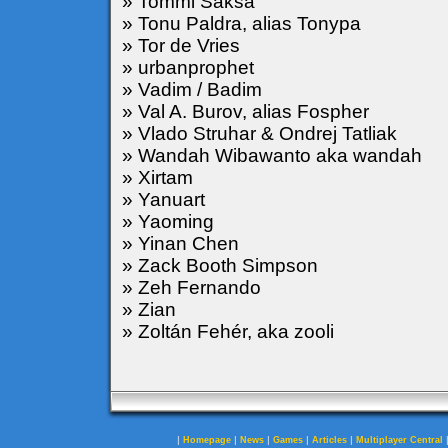
» Tommi Saksa
» Tonu Paldra, alias Tonypa
» Tor de Vries
» urbanprophet
» Vadim / Badim
» Val A. Burov, alias Fospher
» Vlado Struhar & Ondrej Tatliak
» Wandah Wibawanto aka wandah
» Xirtam
» Yanuart
» Yaoming
» Yinan Chen
» Zack Booth Simpson
» Zeh Fernando
» Zian
» Zoltán Fehér, aka zooli
|
|
|
|
|
Homepage
News
Games
Articles
Multiplayer Central