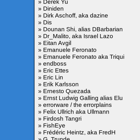
» Derek Yu
» Diniden
» Dirk Aschoff, aka dazine
» Dis
» Dounan Shi, alias DBarbarian
» Dr_Malito, aka Israel Lazo
» Eitan Avgil
» Emanuele Feronato
» Emanuele Feronato aka Triqui
» endboss
» Eric Ettes
» Eric Lin
» Erik Karlsson
» Ernesto Quezada
» Ernst Ludwig Galling alias Elu
» errorware / the errorplains
» Felix Ullrich aka Ullmann
» Firdosh Tangri
» FishEye
» Frédéric Heintz, aka FredH
» G. Trunde