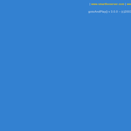
|
|
www.smartfoxserver.com
ww
gotoAndPlay() v 3.0.0 -- (c)2