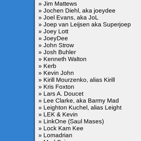
» Jim Mattews
» Jochen Diehl, aka joeydee
» Joel Evans, aka JoL
» Joep van Leijsen aka Superjoep
» Joey Lott
» JoeyDee
» John Strow
» Josh Buhler
» Kenneth Walton
» Kerb
» Kevin John
» Kirill Mourzenko, alias Kirill
» Kris Foxton
» Lars A. Doucet
» Lee Clarke, aka Barmy Mad
» Leighton Kuchel, alias Leight
» LEK & Kevin
» LinkOne (Saul Mases)
» Lock Kam Kee
» Lomadrian