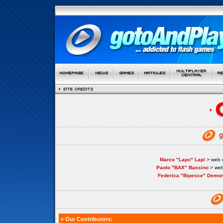
Marco "Lapo" Lapi
> web d
Paolo "BAX" Bassino
> web
Federica "Bipesce" Demon
» Our Contributors: