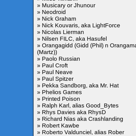
» Musicary or Jhunour
» Neodroid
» Nick Graham
» Nick Kouvaris, aka LightForce
» Nicolas Lierman
» Nilsen FILC, aka Hasufel
» Orangagidd (Gidd (Phil) n Orangam
(Martz))
» Paolo Russian
» Paul Croft
» Paul Neave
» Paul Spitzer
» Pekka Sandborg, aka Mr. Hat
» Phelios Games
» Printed Poison
» Ralph Karl, alias Good_Bytes
» Rhys Davies aka RhysD
» Richard Nias aka Crashlanding
» Robert Kawbe
» Roberto Valdunciel, alias Rober