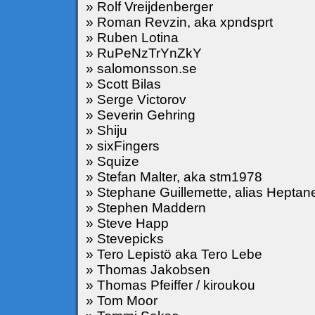
» Rolf Vreijdenberger
» Roman Revzin, aka xpndsprt
» Ruben Lotina
» RuPeNzTrYnZkY
» salomonsson.se
» Scott Bilas
» Serge Victorov
» Severin Gehring
» Shiju
» sixFingers
» Squize
» Stefan Malter, aka stm1978
» Stephane Guillemette, alias Heptan
» Stephen Maddern
» Steve Happ
» Stevepicks
» Tero Lepistö aka Tero Lebe
» Thomas Jakobsen
» Thomas Pfeiffer / kiroukou
» Tom Moor