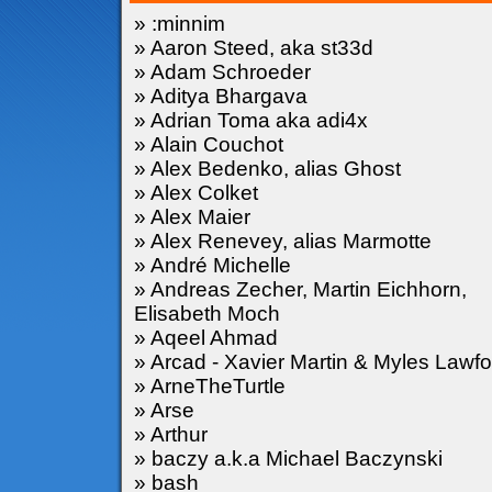
» :minnim
» Aaron Steed, aka st33d
» Adam Schroeder
» Aditya Bhargava
» Adrian Toma aka adi4x
» Alain Couchot
» Alex Bedenko, alias Ghost
» Alex Colket
» Alex Maier
» Alex Renevey, alias Marmotte
» André Michelle
» Andreas Zecher, Martin Eichhorn,
Elisabeth Moch
» Aqeel Ahmad
» Arcad - Xavier Martin & Myles Lawfo
» ArneTheTurtle
» Arse
» Arthur
» baczy a.k.a Michael Baczynski
» bash