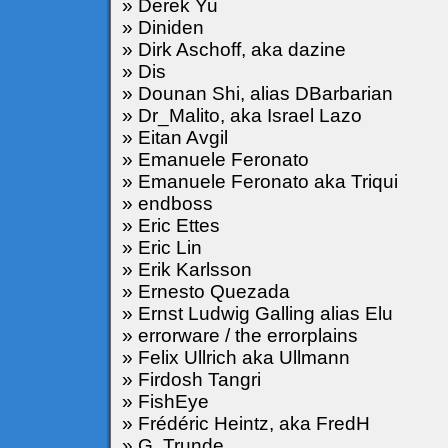
» Derek Yu
» Diniden
» Dirk Aschoff, aka dazine
» Dis
» Dounan Shi, alias DBarbarian
» Dr_Malito, aka Israel Lazo
» Eitan Avgil
» Emanuele Feronato
» Emanuele Feronato aka Triqui
» endboss
» Eric Ettes
» Eric Lin
» Erik Karlsson
» Ernesto Quezada
» Ernst Ludwig Galling alias Elu
» errorware / the errorplains
» Felix Ullrich aka Ullmann
» Firdosh Tangri
» FishEye
» Frédéric Heintz, aka FredH
» G. Trunde