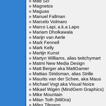
» Mad Sci
» Magnetos
» Maguas
» Manuel Fallman
» Marcelo Volmaro
» Marco Lapi, a.k.a Lapo
» Mariam Dholkawala
» Marijn van Aerle
» Mark Fennell
» Mark Kelly
» Martijn Kunst
» Martyn Williams, alias twitchymart
» Matmi New Media Design
» Matt Berger aka MattGamer
» Mattias Stridsman, alias Strille
» Maurits van der Schee, aka Maus
» Michael Vogt aka Visual Noize
» Mikael Wigén (MindGem Graphics)
» Mike Mountain
» Milan Toth (MilGra)
» Miles Tilmann