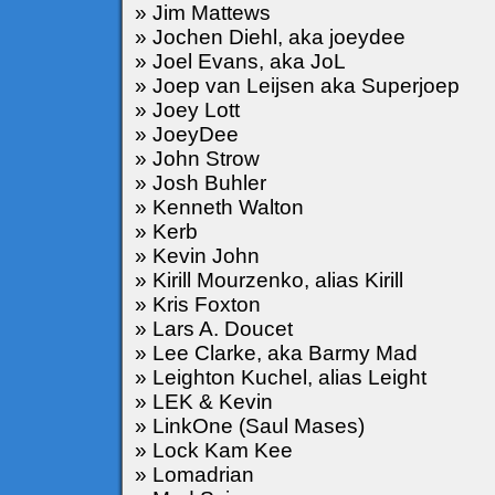
» Jim Mattews
» Jochen Diehl, aka joeydee
» Joel Evans, aka JoL
» Joep van Leijsen aka Superjoep
» Joey Lott
» JoeyDee
» John Strow
» Josh Buhler
» Kenneth Walton
» Kerb
» Kevin John
» Kirill Mourzenko, alias Kirill
» Kris Foxton
» Lars A. Doucet
» Lee Clarke, aka Barmy Mad
» Leighton Kuchel, alias Leight
» LEK & Kevin
» LinkOne (Saul Mases)
» Lock Kam Kee
» Lomadrian