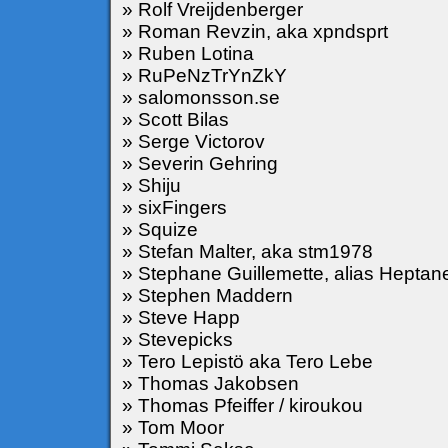
» Rolf Vreijdenberger
» Roman Revzin, aka xpndsprt
» Ruben Lotina
» RuPeNzTrYnZkY
» salomonsson.se
» Scott Bilas
» Serge Victorov
» Severin Gehring
» Shiju
» sixFingers
» Squize
» Stefan Malter, aka stm1978
» Stephane Guillemette, alias Heptan
» Stephen Maddern
» Steve Happ
» Stevepicks
» Tero Lepistö aka Tero Lebe
» Thomas Jakobsen
» Thomas Pfeiffer / kiroukou
» Tom Moor