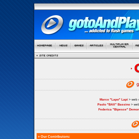
Marco "Lapo" Lapi
> web d
Paolo "BAX" Bassino
> web
Federica "Bipesce" Demon
» Our Contributors: