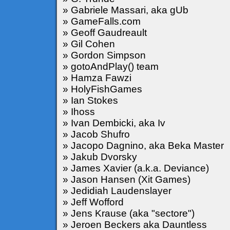
» Gabriele Massari, aka gUb
» GameFalls.com
» Geoff Gaudreault
» Gil Cohen
» Gordon Simpson
» gotoAndPlay() team
» Hamza Fawzi
» HolyFishGames
» Ian Stokes
» Ihoss
» Ivan Dembicki, aka Iv
» Jacob Shufro
» Jacopo Dagnino, aka Beka Master
» Jakub Dvorsky
» James Xavier (a.k.a. Deviance)
» Jason Hansen (Xit Games)
» Jedidiah Laudenslayer
» Jeff Wofford
» Jens Krause (aka "sectore")
» Jeroen Beckers aka Dauntless