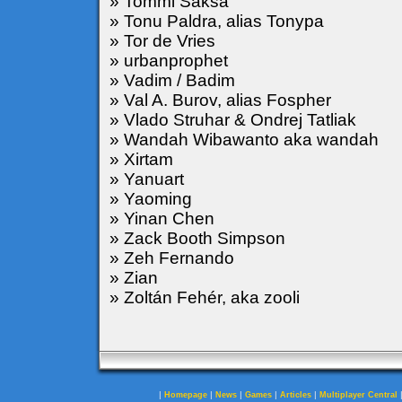
» Tommi Saksa
» Tonu Paldra, alias Tonypa
» Tor de Vries
» urbanprophet
» Vadim / Badim
» Val A. Burov, alias Fospher
» Vlado Struhar & Ondrej Tatliak
» Wandah Wibawanto aka wandah
» Xirtam
» Yanuart
» Yaoming
» Yinan Chen
» Zack Booth Simpson
» Zeh Fernando
» Zian
» Zoltán Fehér, aka zooli
|
|
|
|
|
Homepage
News
Games
Articles
Multiplayer Central