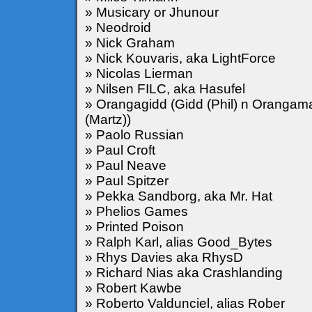
» Musicary or Jhunour
» Neodroid
» Nick Graham
» Nick Kouvaris, aka LightForce
» Nicolas Lierman
» Nilsen FILC, aka Hasufel
» Orangagidd (Gidd (Phil) n Orangam
(Martz))
» Paolo Russian
» Paul Croft
» Paul Neave
» Paul Spitzer
» Pekka Sandborg, aka Mr. Hat
» Phelios Games
» Printed Poison
» Ralph Karl, alias Good_Bytes
» Rhys Davies aka RhysD
» Richard Nias aka Crashlanding
» Robert Kawbe
» Roberto Valdunciel, alias Rober