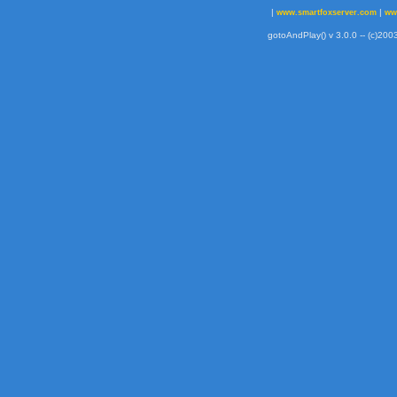
|
|
www.smartfoxserver.com
ww
gotoAndPlay() v 3.0.0 -- (c)2